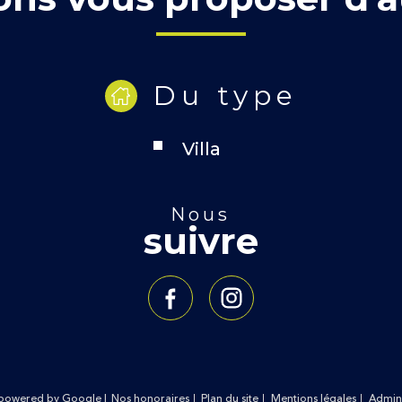
Du type
Villa
nous
suivre
n powered by Google |
Nos honoraires
Plan du site
Mentions légales
Admin