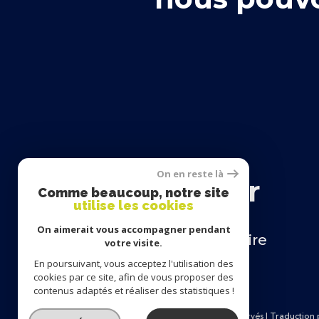
se
On en reste là
connecter
Comme beaucoup, notre site
utilise les cookies
On aimerait vous accompagner pendant
espace propriétaire
votre visite.
En poursuivant, vous acceptez l'utilisation des
cookies par ce site, afin de vous proposer des
contenus adaptés et réaliser des statistiques !
© 2026 | Tous droits réservés | Traductio