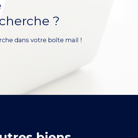
é
echerche ?
rche dans votre boîte mail !
utres biens