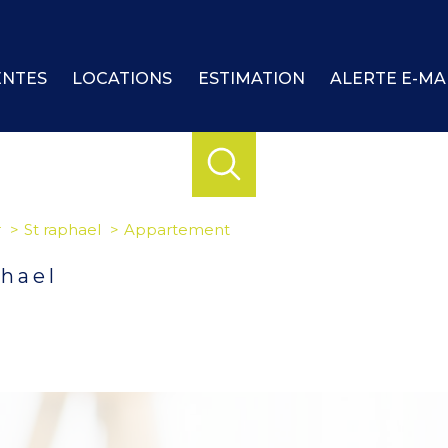
ENTES
LOCATIONS
ESTIMATION
ALERTE E-MA
r
St raphael
Appartement
phael