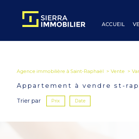
ACCUEIL
V
Agence immobilière à Saint-Raphaël
Vente
Va
appartement à vendre st-ra
Trier par
Prix
Date