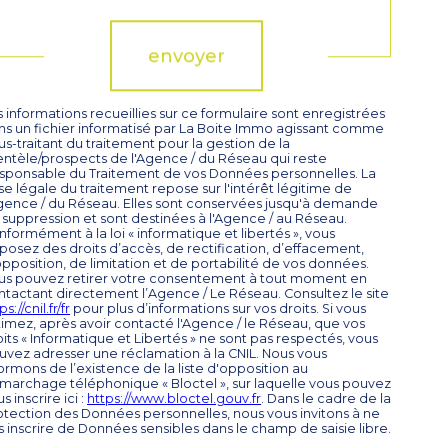
envoyer
 informations recueillies sur ce formulaire sont enregistrées
ns un fichier informatisé par La Boite Immo agissant comme
s-traitant du traitement pour la gestion de la
ientèle/prospects de l'Agence / du Réseau qui reste
sponsable du Traitement de vos Données personnelles. La
se légale du traitement repose sur l'intérêt légitime de
Agence / du Réseau. Elles sont conservées jusqu'à demande
 suppression et sont destinées à l'Agence / au Réseau.
formément à la loi « informatique et libertés », vous
sposez des droits d’accès, de rectification, d’effacement,
opposition, de limitation et de portabilité de vos données.
us pouvez retirer votre consentement à tout moment en
ntactant directement l’Agence / Le Réseau. Consultez le site
ps://cnil.fr/fr
pour plus d’informations sur vos droits. Si vous
timez, après avoir contacté l'Agence / le Réseau, que vos
its « Informatique et Libertés » ne sont pas respectés, vous
uvez adresser une réclamation à la CNIL. Nous vous
ormons de l’existence de la liste d'opposition au
marchage téléphonique « Bloctel », sur laquelle vous pouvez
s inscrire ici :
https://www.bloctel.gouv.fr
. Dans le cadre de la
otection des Données personnelles, nous vous invitons à ne
s inscrire de Données sensibles dans le champ de saisie libre.