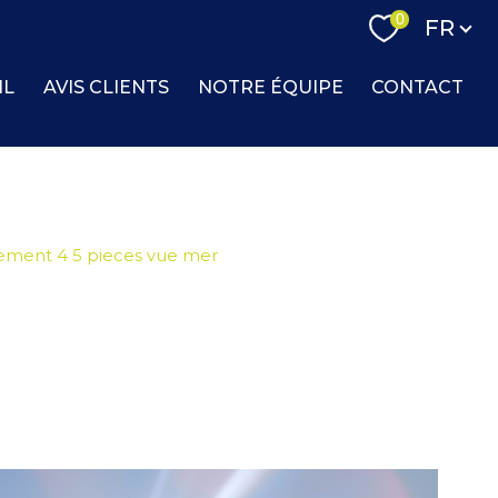
Langue
0
FR
IL
AVIS CLIENTS
NOTRE ÉQUIPE
CONTACT
ement 4 5 pieces vue mer