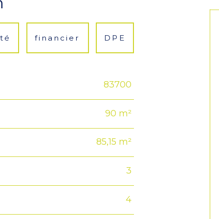
n
té
financier
DPE
83700
90 m²
85,15 m²
3
4