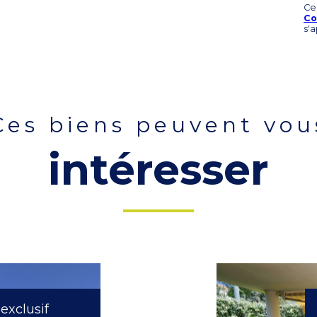
Ce
Co
s'
ces biens peuvent vou
intéresser
exclusif