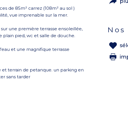
pl
es de 85m² carrez (108m² au sol )
ilité, vue imprenable sur la mer.
nos
sur une première terrasse ensoleillée,
 plain pied, wc et salle de douche.
sé
d'eau et une magnifique terrasse
im
ne et terrain de petanque. un parking en
ter sans tarder