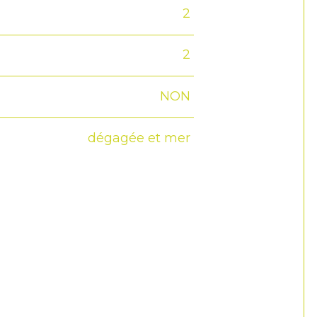
2
2
NON
dégagée et mer