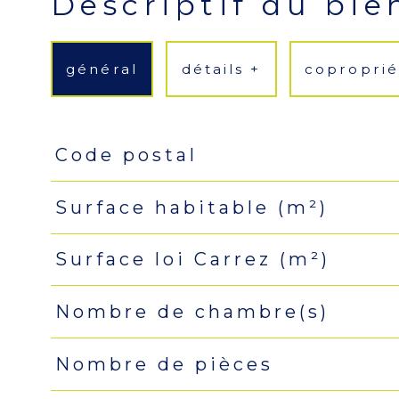
descriptif du bie
général
détails +
coproprié
Code postal
TRAD_PAMPERO_Caracteristique
Valeurs
Surface habitable (m²)
Surface loi Carrez (m²)
Nombre de chambre(s)
Nombre de pièces