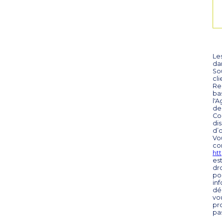
Les
da
Sou
cl
Re
ba
l'
de
Con
di
d’
Vo
co
htt
es
dro
po
inf
dé
vou
pr
pa