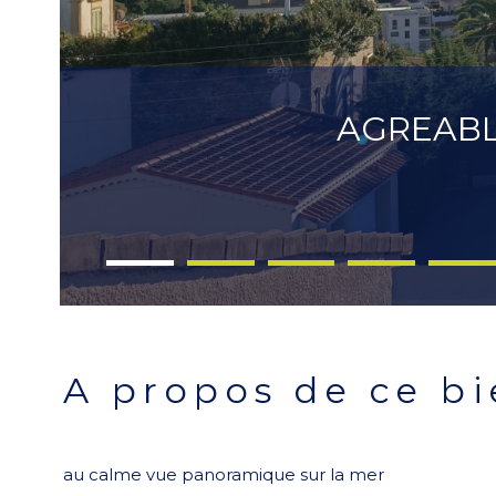
AGREABL
a propos de ce b
au calme vue panoramique sur la mer