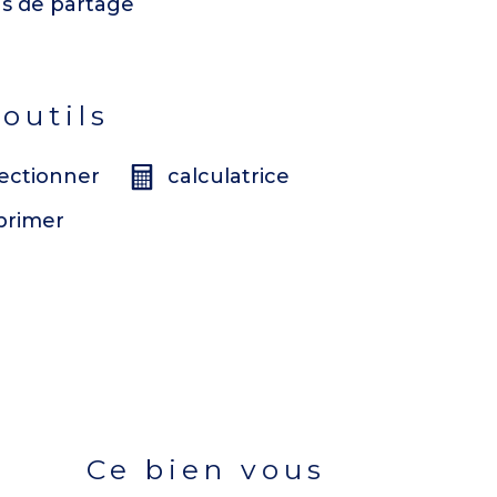
us de partage
 outils
lectionner
calculatrice
primer
ce bien vous